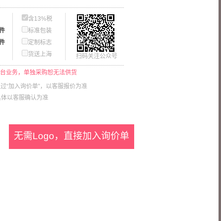
含13%税
/件
标准包装
/件
定制标志
货送上海
扫码关注公众号
平台业务，单独采购恕无法供货
过“加入询价单”，以客服报价为准
具体以客服确认为准
无需Logo，直接加入询价单