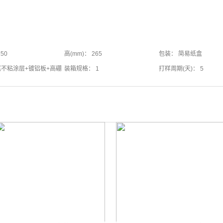
50
高(mm)： 265
包装： 简易纸盒
属不粘涂层+镀铝板+高硼
装箱规格： 1
打样周期(天)： 5