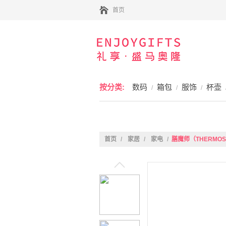
首页
按分类:
数码
箱包
服饰
杯壶
/
/
/
首页
/
家居
/
家电
/
膳魔师（THERMO