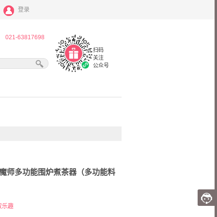
登录
：
021-63817698
扫码
关注
公众号
膳魔师多功能围炉煮茶器（多功能料
双乐趣