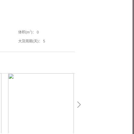
3
体积(m
)： 0
大货周期(天)： 5