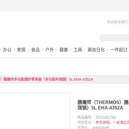
欢迎联系我们
办公
家居
食品
户外
健康
工具
美妆日化
一件起订
/
/
/
/
/
/
/
/
S）膳魔师多功能围炉煮茶器（多功能料理锅）5L EHA-4352A
膳魔师（THERMOS）
理锅）5L EHA-4352A
商品编号： 2510291792
特别卖点：
煮茶涮锅，一桌满足
市场价：
￥810元/件